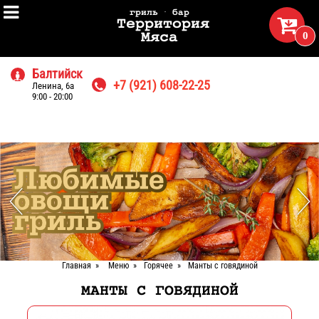

гриль · бар

Территория
0
Мяса
Балтийск

+7 (921) 608-22-25
Ленина, 6а

9:00 - 20:00
Главная
»
Меню
»
Горячее
»
Манты с говядиной
МАНТЫ С ГОВЯДИНОЙ