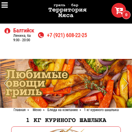

гриль · бар

Территория
0
Мяса
Балтийск

+7 (921) 608-22-25
Ленина, 6а

9:00 - 20:00
Главная
»
Меню
»
Блюда на компанию
»
1 кг куриного шашлыка
1 КГ КУРИНОГО ШАШЛЫКА